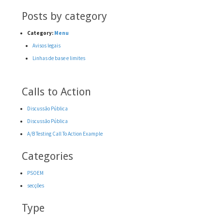
Posts by category
Category:
Menu
Avisos legais
Linhas de base e limites
Calls to Action
Discussão Pública
Discussão Pública
A/B Testing Call To Action Example
Categories
PSOEM
secções
Type