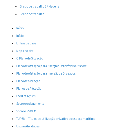
Grupo de trabalho 5 / Madeira
Grupo de trabalho 6
Início
Início
Linhas de base
Mapa do site
O Plano de Situação
Plano de Afetação para Energias Renováveis Offshore
Plano de Afetação para Imersão de Dragados
Plano de Situação
Planos de Afetação
PSOEM Açores
Sobre o ordenamento
Sobre o PSOEM
TUPEM – Títulos de utilização privativa do espaço marítimo
Usos e Atividades