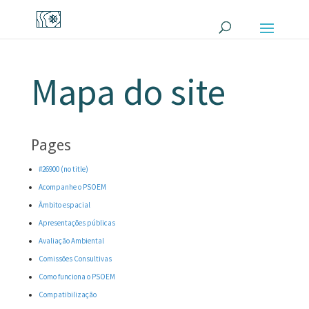
Mapa do site
Pages
#26900 (no title)
Acompanhe o PSOEM
Âmbito espacial
Apresentações públicas
Avaliação Ambiental
Comissões Consultivas
Como funciona o PSOEM
Compatibilização