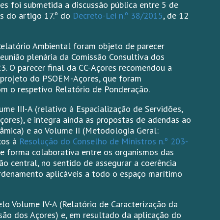
s foi submetida a discussão pública entre 5 de
s do artigo 17.º do
Decreto-Lei n.º 38/2015
, de 12
elatório Ambiental foram objeto de parecer
reunião plenária da Comissão Consultiva dos
23. O parecer final da CC-Açores recomendou a
o projeto do PSOEM-Açores, que foram
m o respetivo Relatório de Ponderação.
e III-A (relativo à Espacialização de Servidões,
çores), e integra ainda as propostas de adendas ao
âmica) e ao Volume II (Metodologia Geral:
xos à
Resolução do Conselho de Ministros n.º 203-
de forma colaborativa entre os organismos das
ão central, no sentido de assegurar a coerência
ordenamento aplicáveis a todo o espaço marítimo
 Volume IV-A (Relatório de Caracterização da
são dos Açores) e, em resultado da aplicação do