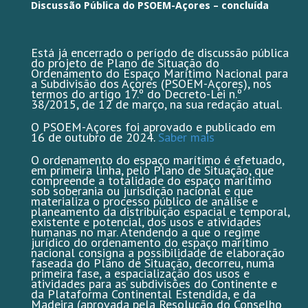
Discussão Pública do
PSOEM-Açores – concluída
Está já encerrado o período de discussão pública
do projeto de Plano de Situação do
Ordenamento do Espaço Marítimo Nacional para
a Subdivisão dos Açores (PSOEM-Açores), nos
termos do artigo 17.º do Decreto-Lei n.º
38/2015, de 12 de março, na sua redação atual.
O PSOEM-Açores foi aprovado e publicado em
16 de outubro de 2024.
Saber mais
O ordenamento do espaço marítimo é efetuado,
em primeira linha, pelo Plano de Situação, que
compreende a totalidade do espaço marítimo
sob soberania ou jurisdição nacional e que
materializa o processo público de análise e
planeamento da distribuição espacial e temporal,
existente e potencial, dos usos e atividades
humanas no mar. Atendendo a que o regime
jurídico do ordenamento do espaço marítimo
nacional consigna a possibilidade de elaboração
faseada do Plano de Situação, decorreu, numa
primeira fase, a espacialização dos usos e
atividades para as subdivisões do Continente e
da Plataforma Continental Estendida, e da
Madeira (aprovada pela Resolução do Conselho