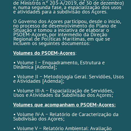
de Ministros n.º 203-A/2019, de 30 de dezembro)
e, numa segunda fase, a espacialização dos usos
e atividades para a subdivisão dos Açores.
O Governo dos Açores participou, desde o início,
no processo de desenvolvimento do Plano de
Situação e tomou a iniciativa de elaborar o
PSOEM-Açores, por intermédio da Direção
Regional de Políticas Marítimas, em que se
incluem os seguintes documentos:
Volumes do PSOEM-Açores
:
• Volume I − Enquadramento, Estrutura e
Dinâmica [Adenda];
• Volume II − Metodologia Geral: Servidões, Usos
e Atividades [Adenda];
• Volume III-A − Espacialização de Servidões,
Usos e Atividades da Subdivisão dos Açores;
Volumes que acompanham o PSOEM-Açores:
• Volume IV-A − Relatório de Caracterização da
Subdivisão dos Açores;
• Volume V − Relatório Ambiental: Avaliação