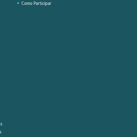
Como Participar
os
s