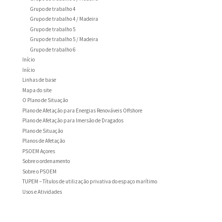
Grupo de trabalho 4
Grupo de trabalho 4 / Madeira
Grupo de trabalho 5
Grupo de trabalho 5 / Madeira
Grupo de trabalho 6
Início
Início
Linhas de base
Mapa do site
O Plano de Situação
Plano de Afetação para Energias Renováveis Offshore
Plano de Afetação para Imersão de Dragados
Plano de Situação
Planos de Afetação
PSOEM Açores
Sobre o ordenamento
Sobre o PSOEM
TUPEM – Títulos de utilização privativa do espaço marítimo
Usos e Atividades