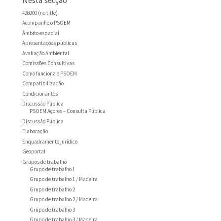
Nesta secção
#26900 (no title)
Acompanhe o PSOEM
Âmbito espacial
Apresentações públicas
Avaliação Ambiental
Comissões Consultivas
Como funciona o PSOEM
Compatibilização
Condicionantes
Discussão Pública
PSOEM Açores – Consulta Pública
Discussão Pública
Elaboração
Enquadramento jurídico
Geoportal
Grupos de trabalho
Grupo de trabalho 1
Grupo de trabalho 1 / Madeira
Grupo de trabalho 2
Grupo de trabalho 2 / Madeira
Grupo de trabalho 3
Grupo de trabalho 3 / Madeira