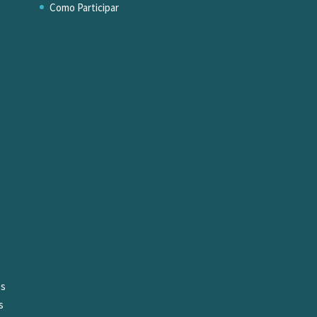
Como Participar
os
s