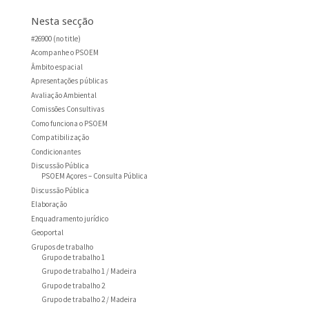
Nesta secção
#26900 (no title)
Acompanhe o PSOEM
Âmbito espacial
Apresentações públicas
Avaliação Ambiental
Comissões Consultivas
Como funciona o PSOEM
Compatibilização
Condicionantes
Discussão Pública
PSOEM Açores – Consulta Pública
Discussão Pública
Elaboração
Enquadramento jurídico
Geoportal
Grupos de trabalho
Grupo de trabalho 1
Grupo de trabalho 1 / Madeira
Grupo de trabalho 2
Grupo de trabalho 2 / Madeira