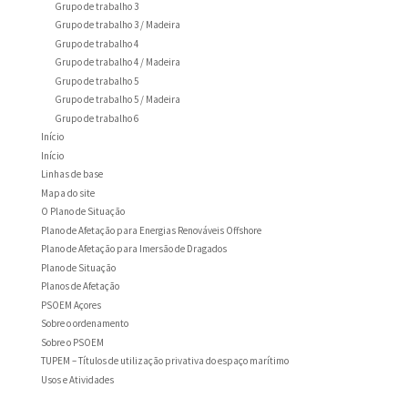
Grupo de trabalho 3
Grupo de trabalho 3 / Madeira
Grupo de trabalho 4
Grupo de trabalho 4 / Madeira
Grupo de trabalho 5
Grupo de trabalho 5 / Madeira
Grupo de trabalho 6
Início
Início
Linhas de base
Mapa do site
O Plano de Situação
Plano de Afetação para Energias Renováveis Offshore
Plano de Afetação para Imersão de Dragados
Plano de Situação
Planos de Afetação
PSOEM Açores
Sobre o ordenamento
Sobre o PSOEM
TUPEM – Títulos de utilização privativa do espaço marítimo
Usos e Atividades