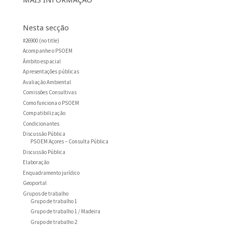
Nesta secção
#26900 (no title)
Acompanhe o PSOEM
Âmbito espacial
Apresentações públicas
Avaliação Ambiental
Comissões Consultivas
Como funciona o PSOEM
Compatibilização
Condicionantes
Discussão Pública
PSOEM Açores – Consulta Pública
Discussão Pública
Elaboração
Enquadramento jurídico
Geoportal
Grupos de trabalho
Grupo de trabalho 1
Grupo de trabalho 1 / Madeira
Grupo de trabalho 2