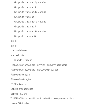
Grupo de trabalho 2 / Madeira
Grupo de trabalho 3
Grupo de trabalho 3 / Madeira
Grupo de trabalho 4
Grupo de trabalho 4 / Madeira
Grupo de trabalho 5
Grupo de trabalho 5 / Madeira
Grupo de trabalho 6
Início
Início
Linhas de base
Mapa do site
O Plano de Situação
Plano de Afetação para Energias Renováveis Offshore
Plano de Afetação para Imersão de Dragados
Plano de Situação
Planos de Afetação
PSOEM Açores
Sobre o ordenamento
Sobre o PSOEM
TUPEM – Títulos de utilização privativa do espaço marítimo
Usos e Atividades