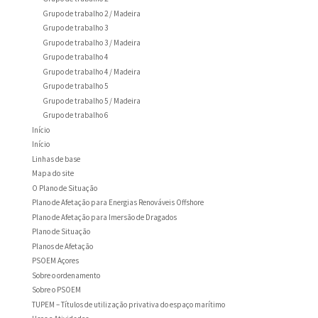
Grupo de trabalho 2 / Madeira
Grupo de trabalho 3
Grupo de trabalho 3 / Madeira
Grupo de trabalho 4
Grupo de trabalho 4 / Madeira
Grupo de trabalho 5
Grupo de trabalho 5 / Madeira
Grupo de trabalho 6
Início
Início
Linhas de base
Mapa do site
O Plano de Situação
Plano de Afetação para Energias Renováveis Offshore
Plano de Afetação para Imersão de Dragados
Plano de Situação
Planos de Afetação
PSOEM Açores
Sobre o ordenamento
Sobre o PSOEM
TUPEM – Títulos de utilização privativa do espaço marítimo