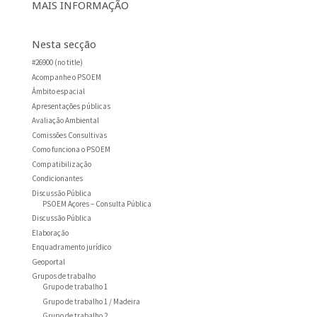
MAIS INFORMAÇÃO
Nesta secção
#26900 (no title)
Acompanhe o PSOEM
Âmbito espacial
Apresentações públicas
Avaliação Ambiental
Comissões Consultivas
Como funciona o PSOEM
Compatibilização
Condicionantes
Discussão Pública
PSOEM Açores – Consulta Pública
Discussão Pública
Elaboração
Enquadramento jurídico
Geoportal
Grupos de trabalho
Grupo de trabalho 1
Grupo de trabalho 1 / Madeira
Grupo de trabalho 2